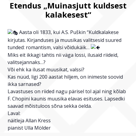
Etendus „Muinasjutt kuldsest
kalakesest“
Aasta oli 1833, kui A.S. Puškin “Kuldkalakese
kirjutas. Kirjanduses ja muusikas valitsesid suured
tunded: romantism, valsi võidukäik…
Miks eit ikkagi tahtis nii väga lossi, ilusaid riideid,
valitsejannaks…?
Või ehk ka ilusat muusikat, valssi?
Kas nüüd, ligi 200 aastat hiljem, on inimeste soovid
ikka sarnased?
Lavastuses on riided nagu pärisel tol ajal ning kõlab
F. Chopini kaunis muusika elavas esituses. Lapsedki
saavad mõistuloos sõna sekka öelda.
Laval:
näitleja Allan Kress
pianist Ulla Mölder
Etenduse pikkus 30-40 minutit