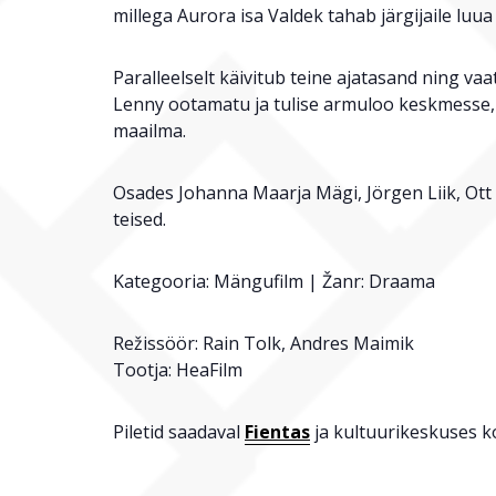
millega Aurora isa Valdek tahab järgijaile luua 
Paralleelselt käivitub teine ajatasand ning vaa
Lenny ootamatu ja tulise armuloo keskmesse
maailma.
Osades Johanna Maarja Mägi, Jörgen Liik, Ott 
teised.
Kategooria: Mängufilm | Žanr: Draama
Režissöör: Rain Tolk, Andres Maimik
Tootja: HeaFilm
Piletid saadaval
Fientas
ja kultuurikeskuses k