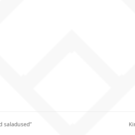
d saladused”
Ki