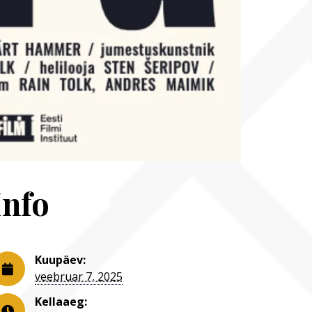
Info
Kuupäev:
veebruar 7, 2025
Kellaaeg: