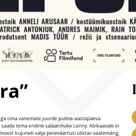
ra”
sega oma vanemate juurde pulma-aastapäeva
t saada tema endine salaarmuke Lenny. Abikaasale ei
isest kujuneb välja pereväärtusi ülistav vaatemäng,