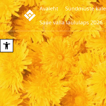
Avaleht
Sündmuste kale
Saue valla laululaps 2026
Open toolbar