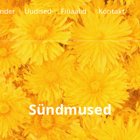
nder
Uudised
Filiaalid
Kontakt
Sündmused