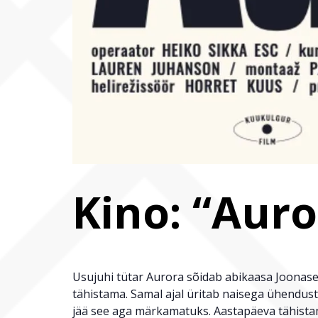
Kino: “Auro
Usujuhi tütar Aurora sõidab abikaasa Joona
tähistama. Samal ajal üritab naisega ühendus
jää see aga märkamatuks. Aastapäeva tähistam