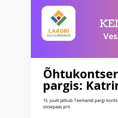
Õhtukontser
pargis: Katr
15. juulil jätkub Teemandi pargi konts
sissepääs prii.