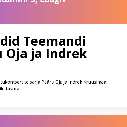
did Teemandi
u Oja ja Indrek
htukontsertite sarja Pääru Oja ja Indrek Kruusimaa.
le tasuta.