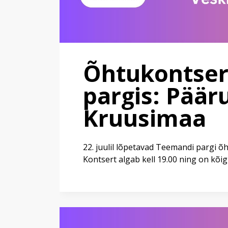
Õhtukontser
pargis: Päär
Kruusimaa
22. juulil lõpetavad Teemandi pargi õ
Kontsert algab kell 19.00 ning on kõigi