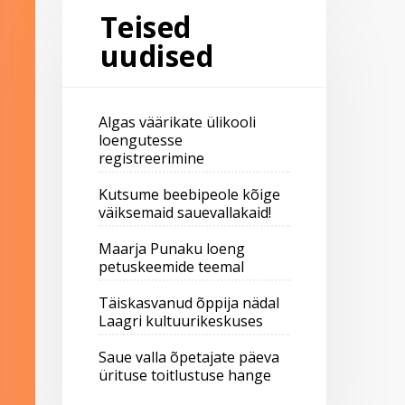
Teised
uudised
Algas väärikate ülikooli
loengutesse
registreerimine
Kutsume beebipeole kõige
väiksemaid sauevallakaid!
Maarja Punaku loeng
petuskeemide teemal
Täiskasvanud õppija nädal
Laagri kultuurikeskuses
Saue valla õpetajate päeva
ürituse toitlustuse hange