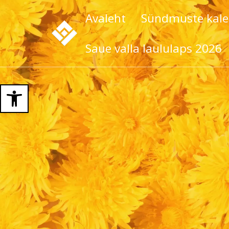
Avaleht
Sündmuste kale
Saue valla laululaps 2026
Open toolbar